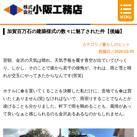
加賀百万石の建築様式の数々に魅了された件【後編】
カテゴリ／暮らしのヒント
投稿日／2020-02-09
翌朝、金沢の天気は晴れ。天気予報を覆す青空が出ていてびっく
り。しかし、そのことで後から若干の後悔が。それは、雨と雪と晴
れが交互にやってきたからなんです(苦笑)
ホテルに傘を置いてくることを決断した私だけに、意地でも傘は買
いたくありません(笑) なければないで、雨宿りすることでなんとか
凌げることも分かりました。軒下で雨を眺めることも、風情があっ
て良いなぁと感じられるのも金沢あるあるなのかもしれません。