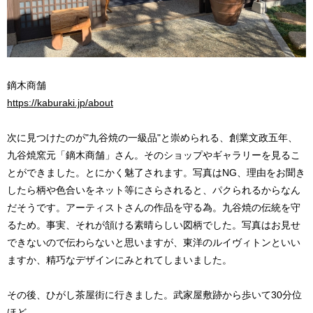
鏑木商舗
https://kaburaki.jp/about
次に見つけたのが"九谷焼の一級品"と崇められる、創業文政五年、
九谷焼窯元「鏑木商舗」さん。そのショップやギャラリーを見るこ
とができました。とにかく魅了されます。写真はNG、理由をお聞き
したら柄や色合いをネット等にさらされると、パクられるからなん
だそうです。アーティストさんの作品を守る為。九谷焼の伝統を守
るため。事実、それが頷ける素晴らしい図柄でした。写真はお見せ
できないので伝わらないと思いますが、東洋のルイヴィトンといい
ますか、精巧なデザインにみとれてしまいました。
その後、ひがし茶屋街に行きました。武家屋敷跡から歩いて30分位
ほど。