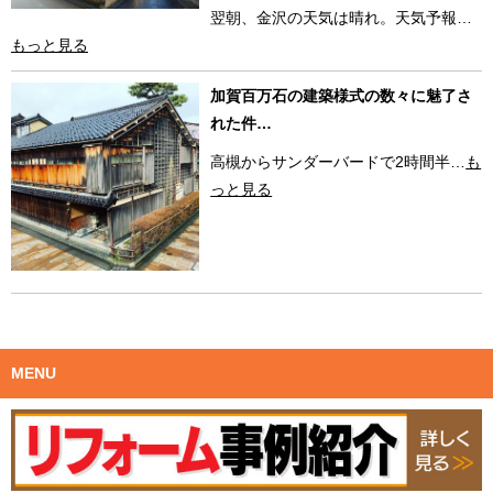
翌朝、金沢の天気は晴れ。天気予報…
もっと見る
加賀百万石の建築様式の数々に魅了さ
れた件…
高槻からサンダーバードで2時間半…
も
っと見る
MENU