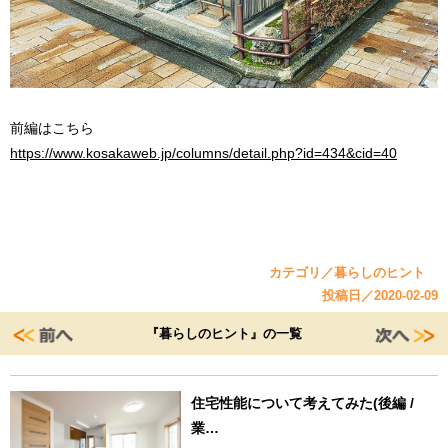
前編はこちら
https://www.kosakaweb.jp/columns/detail.php?id=434&cid=40
カテゴリ／暮らしのヒント
投稿日／2020-02-09
『暮らしのヒント』の一覧
住宅性能について考えてみた(後編 /
業…