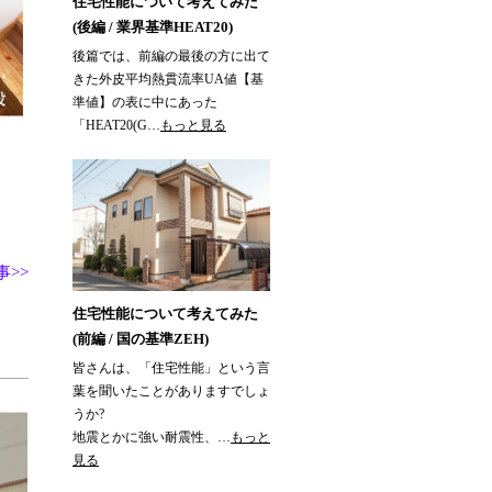
住宅性能について考えてみた
(後編 / 業界基準HEAT20)
後篇では、前編の最後の方に出て
きた外皮平均熱貫流率UA値【基
準値】の表に中にあった
「HEAT20(G…
もっと見る
>>
住宅性能について考えてみた
(前編 / 国の基準ZEH)
皆さんは、「住宅性能」という言
葉を聞いたことがありますでしょ
うか?
地震とかに強い耐震性、…
もっと
見る