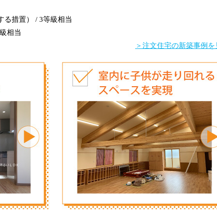
措置） / 3等級相当
等級相当
＞注文住宅の新築事例を