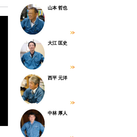
山本 哲也
大江 匡史
西平 元洋
中林 厚人