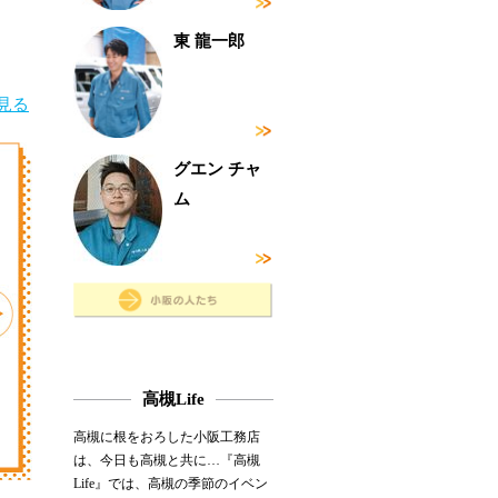
東 龍一郎
見る
グエン チャ
ム
高槻Life
高槻に根をおろした小阪工務店
は、今日も高槻と共に…『高槻
Life』では、高槻の季節のイベン