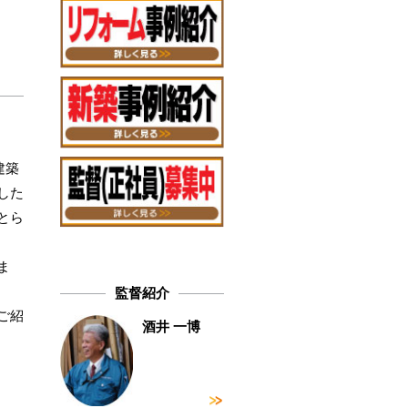
建築
した
とら
ま
監督紹介
ご紹
酒井 一博