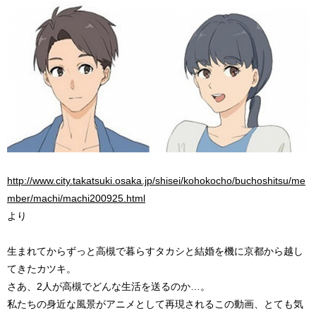
http://www.city.takatsuki.osaka.jp/shisei/kohokocho/buchoshitsu/me
mber/machi/machi200925.html
より
生まれてからずっと高槻で暮らすタカシと結婚を機に京都から越し
てきたカツキ。
さあ、2人が高槻でどんな生活を送るのか…。
私たちの身近な風景がアニメとして再現されるこの動画、とても気