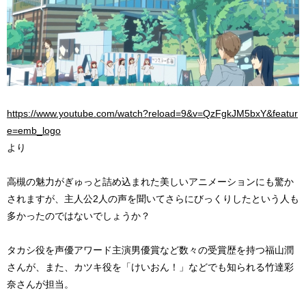
https://www.youtube.com/watch?reload=9&v=QzFgkJM5bxY&featur
e=emb_logo
より
高槻の魅力がぎゅっと詰め込まれた美しいアニメーションにも驚か
されますが、主人公2人の声を聞いてさらにびっくりしたという人も
多かったのではないでしょうか？
タカシ役を声優アワード主演男優賞など数々の受賞歴を持つ福山潤
さんが、また、カツキ役を「けいおん！」などでも知られる竹達彩
奈さんが担当。