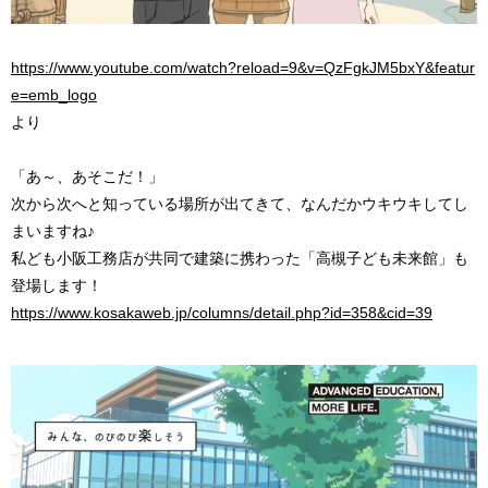
https://www.youtube.com/watch?reload=9&v=QzFgkJM5bxY&featur
e=emb_logo
より
「あ～、あそこだ！」
次から次へと知っている場所が出てきて、なんだかウキウキしてし
まいますね♪
私ども小阪工務店が共同で建築に携わった「高槻子ども未来館」も
登場します！
https://www.kosakaweb.jp/columns/detail.php?id=358&cid=39