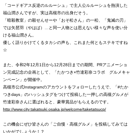
「コードギアス反逆のルルーシュ」で主人公ルルーシュを熱演した
福山潤さんですが、実は高槻市の出身だそう。
「暗殺教室」の殺せんせーや「おそ松さん」の一松、「鬼滅の刃」
では矢琶羽（やはば）…と同一人物とは思えない様々な声を使い分
ける福山潤さん。
優しく語りかけてくるタカシの声も、これまた何ともステキですね
☆
また、令和2年12月1日から12月28日までの期間、PRアニメーショ
ン完成記念の企画として、「たかつき×竹達彩奈コラボ グルメキャ
ンペーン」が開催中。
高槻市公式Instagramのアカウントをフォローしたうえで、「#たか
つきdays」のハッシュタグをつけて投稿した一押しの高槻グルメが
竹達彩奈さんに選ばれると、豪華賞品がもらえるのです。
http://www.city.takatsuki.osaka.jp/welcome/taketatsucp/
この機会にぜひ皆さんの「ご自慢・高槻グルメ」を投稿してみては
いかがでしょうか！？