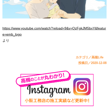
https://www.youtube.com/watch?reload=9&v=QzFgkJM5bxY&featur
e=emb_logo
より
カテゴリ／高槻Life
投稿日／2020-12-08