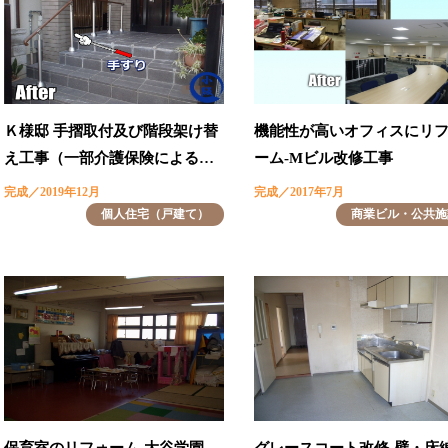
Ｋ様邸 手摺取付及び階段架け替
機能性が高いオフィスにリ
え工事（一部介護保険による…
ーム-Mビル改修工事
完成／2019年12月
完成／2017年7月
個人住宅（戸建て）
商業ビル・公共施