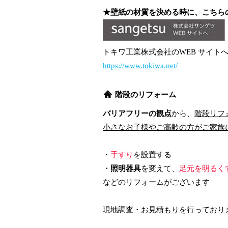
★壁紙の材質を決める時に、こちら
トキワ工業株式会社のWEB サイト
https://www.tokiwa.net/
階段のリフォーム
バリアフリーの観点
から、
階段リフ
⼩さなお⼦様やご⾼齢の⽅がご家族
・
⼿すり
を設置する
・
照明器具
を変えて、
⾜元を明るく
などのリフォームがございます
現地調査・お⾒積もりを⾏っており