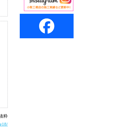
り抜粋
e18/