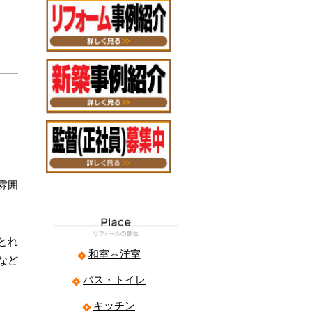
雰囲
とれ
和室⇔洋室
など
バス・トイレ
キッチン