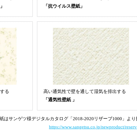
」
「抗ウイルス壁紙」
する
高い通気性で壁を通して湿気を排出する
「通気性壁紙 」
紙はサンゲツ様デジタルカタログ「2018-2020リザーブ1000」よ
https://www.sangetsu.co.jp/newproduct/reserv