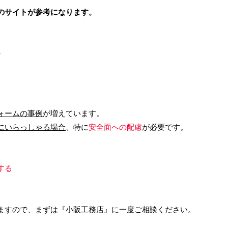
のサイトが参考になります。
へ
ォームの事例
が増えています。
にいらっしゃる場合
、特に
安全⾯への配慮
が必要です。
する
ます
ので、まずは『⼩阪⼯務店』に⼀度ご相談ください。