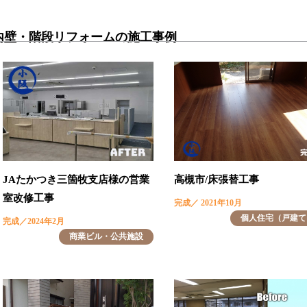
内壁・階段リフォームの施工事例
JAたかつき三箇牧支店様の営業
高槻市/床張替工事
室改修工事
完成／ 2021年10月
個人住宅（戸建て
完成／2024年2月
商業ビル・公共施設