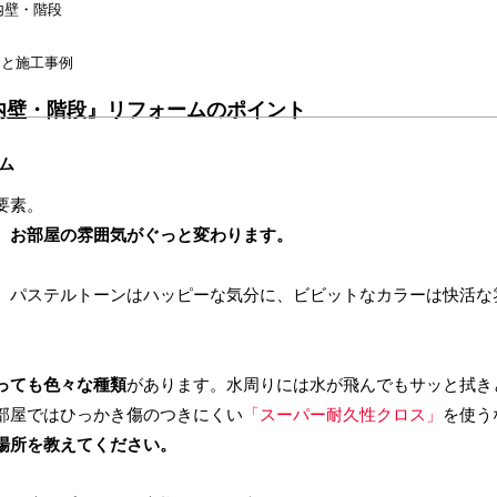
内壁・階段
トと施工事例
内壁・階段』リフォームのポイント
ム
要素。
、
お部屋の雰囲気がぐっと変わります。
。パステルトーンはハッピーな気分に、ビビットなカラーは快活な
っても⾊々な種類
があります。水周りには水が飛んでもサッと拭き
部屋ではひっかき傷のつきにくい
「スーパー耐久性クロス」
を使う
場所を教えてください。