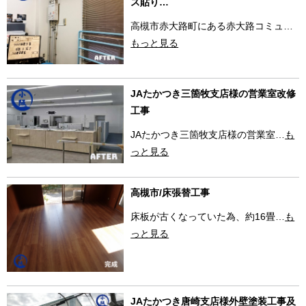
ス貼り…
高槻市赤大路町にある赤大路コミュ…
もっと見る
JAたかつき三箇牧支店様の営業室改修
工事
JAたかつき三箇牧支店様の営業室…
も
っと見る
高槻市/床張替工事
床板が古くなっていた為、約16畳…
も
っと見る
JAたかつき唐崎支店様外壁塗装工事及