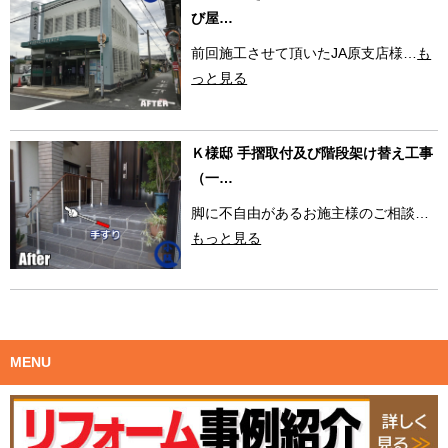
び屋…
前回施工させて頂いたJA原支店様…
も
っと見る
Ｋ様邸 手摺取付及び階段架け替え工事
（一…
脚に不自由があるお施主様のご相談…
もっと見る
MENU