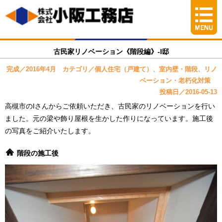
古民家リノベーション《階段編》-I邸
完成／2016年4月 カテゴリ／個人住宅（戸建て）、室内壁・階段、リノ
ベーション・老朽化対策
投稿日／2016-05-13
高槻市のIさんからご依頼いただき、古民家のリノベーションを行い
ました。元の梁や飾り屋根を生かした作りになっています。施工後
の写真をご紹介いたします。
階段の施工後