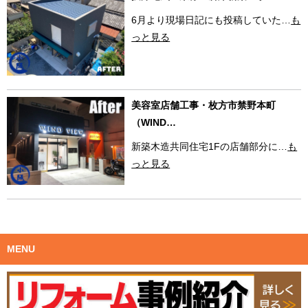
6月より現場日記にも投稿していた…
も
っと見る
美容室店舗工事・枚方市禁野本町
（WIND…
新築木造共同住宅1Fの店舗部分に…
も
っと見る
MENU