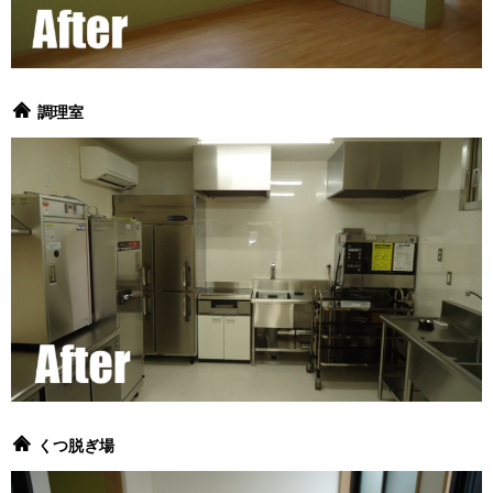
調理室
くつ脱ぎ場