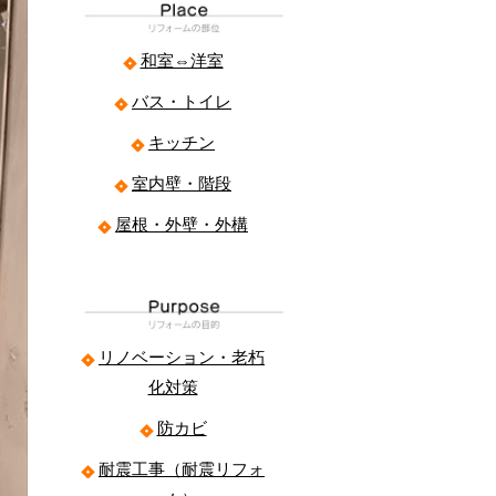
和室⇔洋室
バス・トイレ
キッチン
室内壁・階段
屋根・外壁・外構
リノベーション・老朽
化対策
防カビ
耐震工事（耐震リフォ