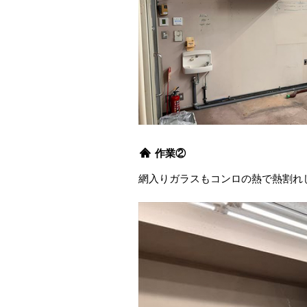
作業②
網入りガラスもコンロの熱で熱割れ