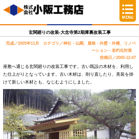
玄関廻りの改装-大念寺第2期庫裏改装工事
完成／2005年11月 カテゴリ／神社・仏閣、屋根・外壁・外構、リノベ
ーション・老朽化対策
投稿日／2005-12-07
座敷へ通じる玄関廻りの改装工事です。古い既設の木材を、利用し
た仕上がりとなっています。古い木材は、削り直したり、美装を掛
けて新しい木材とも、なじむようにしました。