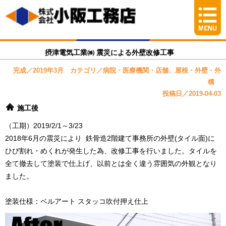
摂津電気工業㈱ 震災による外壁改修工事
完成／2019年3月 カテゴリ／病院・医療機関・店舗、屋根・外壁・外
構
投稿日／2019-04-03
施工後
（工期）2019/2/1～3/23
2018年6月の震災により 鉄骨造2階建て事務所の外壁(タイル面)に
ひび割れ・めくれが発生した為、改修工事を行いました。タイルを
全て撤去して塗装で仕上げ、以前とは全く違う雰囲気の外観となり
ました。
塗装仕様：ベルアート スタッコ吹付押え仕上