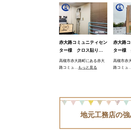
赤大路コミュニティセン
赤大路コ
ター様 クロス貼り…
ター様 
高槻市赤大路町にある赤大
高槻市赤
路コミュ…
もっと見る
路コミュ
地元工務店の強