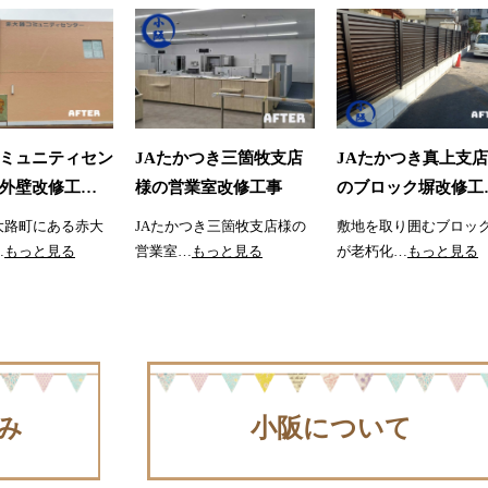
ミュニティセン
JAたかつき三箇牧支店
JAたかつき真上支
外壁改修工…
様の営業室改修工事
のブロック塀改修工
大路町にある赤大
JAたかつき三箇牧支店様の
敷地を取り囲むブロッ
…
もっと見る
営業室…
もっと見る
が老朽化…
もっと見る
み
小阪について