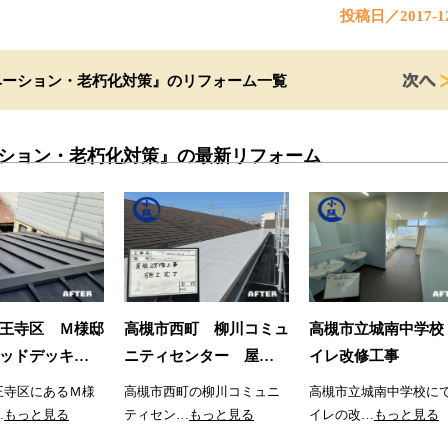
投稿日／2017-12
ベーション・老朽化対策』のリフォーム一覧
ション・老朽化対策』の最新リフォーム
王寺区 Ｍ様邸
高槻市西町 柳川コミュ
高槻市立城南中学校
ッドデッキ…
ニティセンター 屋…
イレ改修工事
王寺区にあるＭ様
高槻市西町の柳川コミュニ
高槻市立城南中学校に
…
もっと見る
ティセン…
もっと見る
イレの改…
もっと見る