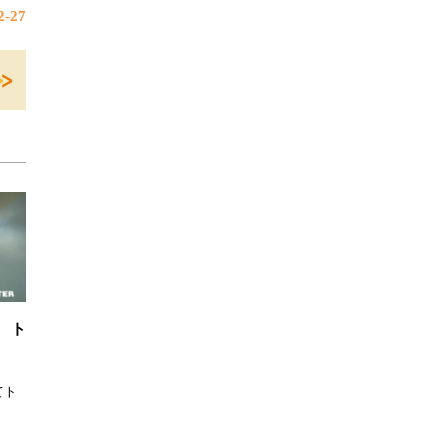
-27
 ト
てト