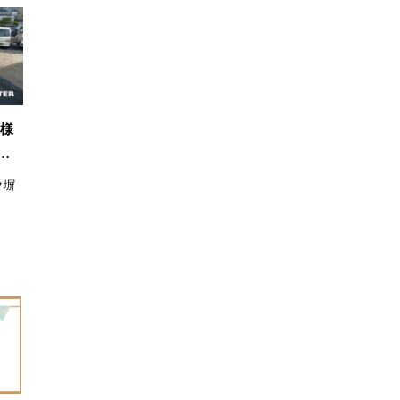
店様
…
ク塀