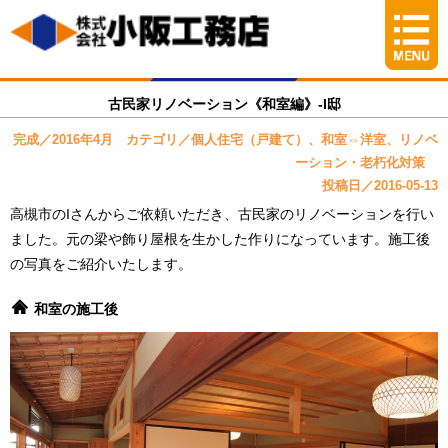
古民家リノベーション《和室編》-I邸
完成／2016年4月 カテゴリ／個人住宅（戸建て）、和室⇔洋室、リノベ
ーション・老朽化対策
投稿日／2016-05-13
高槻市のIさんからご依頼いただき、古民家のリノベーションを行い
ました。元の梁や飾り屋根を生かした作りになっています。施工後
の写真をご紹介いたします。
和室の施工後