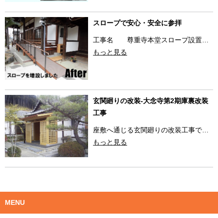
スロープで安心・安全に参拝
工事名 尊重寺本堂スロープ設置…
もっと見る
玄関廻りの改装-大念寺第2期庫裏改装
工事
座敷へ通じる玄関廻りの改装工事で…
もっと見る
MENU