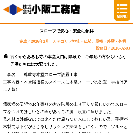
スロープで安心・安全に参拝
完成／2016年1月 カテゴリ／神社・仏閣、屋根・外壁・外構
投稿日／2016-02-03
古くからあるお寺の本堂入口は階段で、ご年配の方やちいさな
子供たちには大変でした。
工事名 尊重寺本堂スロープ設置工事
工事内容：本堂階段横のスペースに木製スロープの設置（手摺はア
ルミ製）
壇家様の要望でお年寄りの方が階段の上り下りが厳しいのでスロー
プをつけてほしいとの声がありこの度、設置に至りました。
又木材は外部なので出来るだけ腐らない木にして欲しい又、手摺が
木製ではトゲがささるしササクレテ掃除もしにくいので、ツルッと