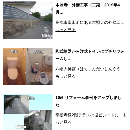
本照寺 外構工事（工期 2019年4
月…
高槻市富田町にある本照寺の外壁工…
もっと見る
和式便器から洋式トイレにプチリフォ
ームし…
八幡大神宮（はちまんだいじんぐう…
もっと見る
10/6 リフォーム事例をアップしまし
た…
幸松寺様2階テラスの塩ビシートに…
も
っと見る