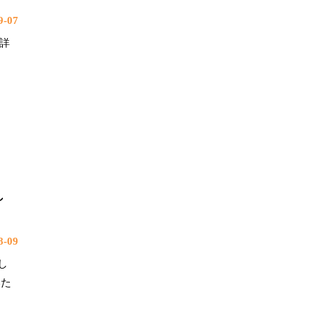
-07
。詳
し
-09
し
いた