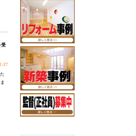
を受
-27
した
けま