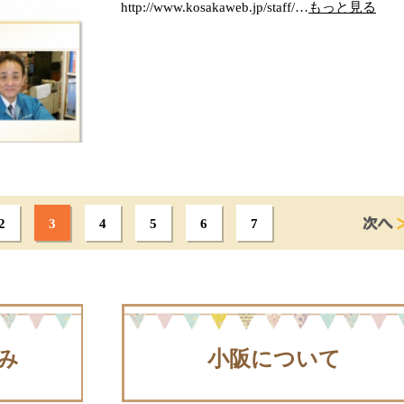
http://www.kosakaweb.jp/staff/…
もっと見る
2
3
4
5
6
7
み
小阪について