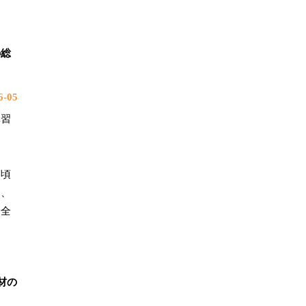
の総
-05
講習
日頃
め、
安全
材の