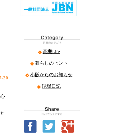
高槻Life
暮らしのヒント
小阪からのお知らせ
-20
現場日記
、心
また