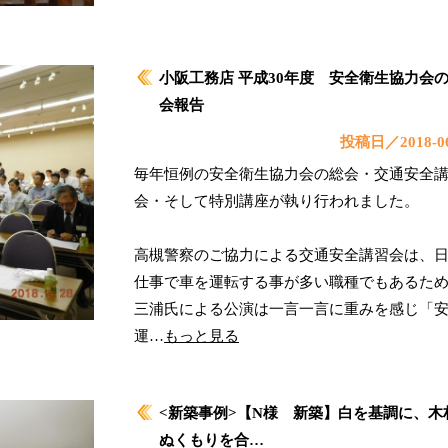
小阪工務店 平成30年度 安全衛生協力会
会報告
投稿日／2018-06
毎年恒例の安全衛生協力会の総会・交通安全
会・そして特別講座が執り行われました。
高槻警察のご協力による交通安全講習会は、
仕事で車を運転する事が多い職種でもあるた
三浦氏による公演は一言一言に重みを感じ「
運…
もっと見る
<新築事例>【N様 新築】白を基調に、木
ぬくもりを合…