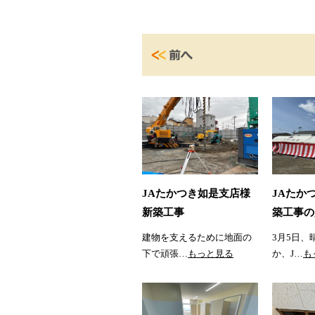
JAたかつき如是支店様
JAたか
新築工事
築工事の
建物を支えるために地面の
3月5日、
下で頑張…
もっと見る
か、J…
も