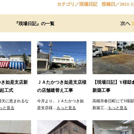
カテゴリ／現場日記
投稿日／2021-12
『現場日記』の一覧
つき如是支店新
ＪＡたかつき如是支店様
【現場日記】Y様邸
起工式
の店舗建替え工事
新築工事
晴天に恵まれるな
今月より、ＪＡたかつき如
高槻市春日町にてY様
っと見る
是支店様…
もっと見る
新築工…
もっと見る