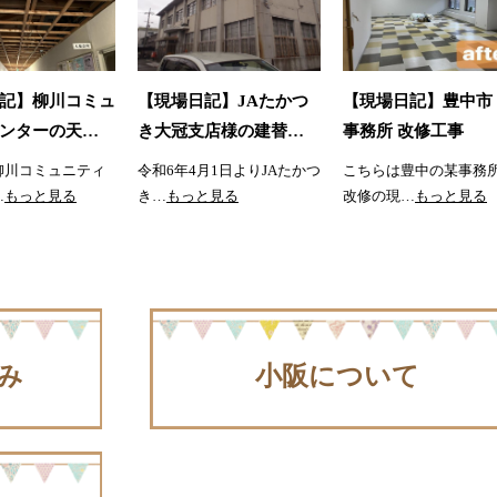
記】柳川コミュ
【現場日記】JAたかつ
【現場日記】豊中市
ンターの天…
き大冠支店様の建替…
事務所 改修工事
柳川コミュニティ
令和6年4月1日よりJAたかつ
こちらは豊中の某事務
…
もっと見る
き…
もっと見る
改修の現…
もっと見る
み
小阪について