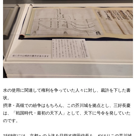
水の使用に関連して権利を争っていた人々に対し、裁許を下した書
状。
摂津・高槻での紛争はもちろん、この芥川城を拠点とし、三好長慶
は、「戦国時代・最初の天下人」として、天下に号令を発していた
のです。
1568年には、京都への上洛を目指す織田信長も、やはりこの芥川城