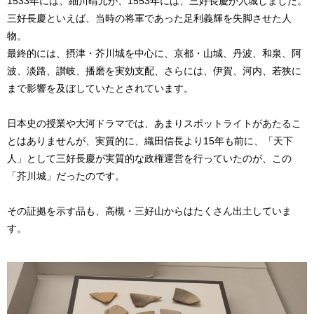
1533年には、細川晴元が、1553年には、三好長慶が入城しました。
三好長慶といえば、当時の将軍であった足利義輝を失脚させた人
物。
最終的には、摂津・芥川城を中心に、京都・山城、丹波、和泉、阿
波、淡路、讃岐、播磨を実効支配、さらには、伊賀、河内、若狭に
まで影響を及ぼしていたとされています。
日本史の授業や大河ドラマでは、あまりスポットライトがあたるこ
とはありませんが、実質的に、織田信長より15年も前に、「天下
人」として三好長慶が実質的な政権運営を行っていたのが、この
「芥川城」だったのです。
その証拠を示す品も、高槻・三好山からはたくさん出土していま
す。