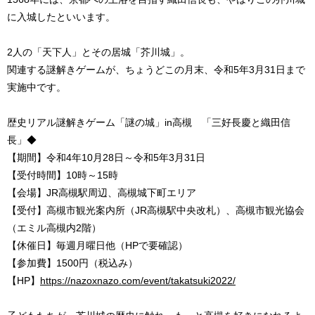
に入城したといいます。
2人の「天下人」とその居城「芥川城」。
関連する謎解きゲームが、ちょうどこの月末、令和5年3月31日まで
実施中です。
歴史リアル謎解きゲーム「謎の城」in高槻 「三好長慶と織田信
長」◆
【期間】令和4年10月28日～令和5年3月31日
【受付時間】10時～15時
【会場】JR高槻駅周辺、高槻城下町エリア
【受付】高槻市観光案内所（JR高槻駅中央改札）、高槻市観光協会
（エミル高槻内2階）
【休催日】毎週月曜日他（HPで要確認）
【参加費】1500円（税込み）
【HP】
https://nazoxnazo.com/event/takatsuki2022/