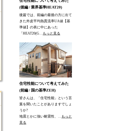
住宅性能について考えてみた
(後編 / 業界基準HEAT20)
後篇では、前編の最後の方に出て
きた外皮平均熱貫流率UA値【基
準値】の表に中にあった
「HEAT20(G…
もっと見る
住宅性能について考えてみた
(前編 / 国の基準ZEH)
皆さんは、「住宅性能」という言
葉を聞いたことがありますでしょ
うか?
地震とかに強い耐震性、…
もっと
見る