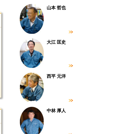
山本 哲也
大江 匡史
西平 元洋
中林 厚人