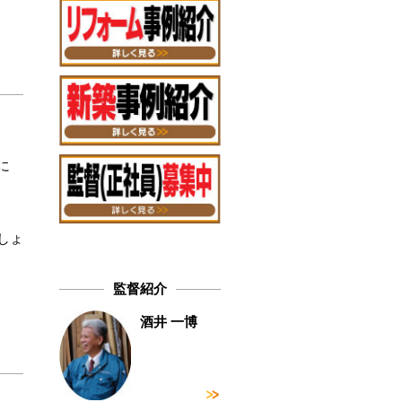
に
しょ
監督紹介
酒井 一博