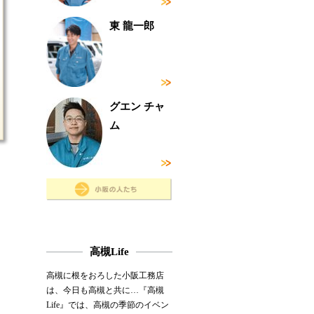
東 龍一郎
グエン チャ
ム
高槻Life
高槻に根をおろした小阪工務店
は、今日も高槻と共に…『高槻
Life』では、高槻の季節のイベン