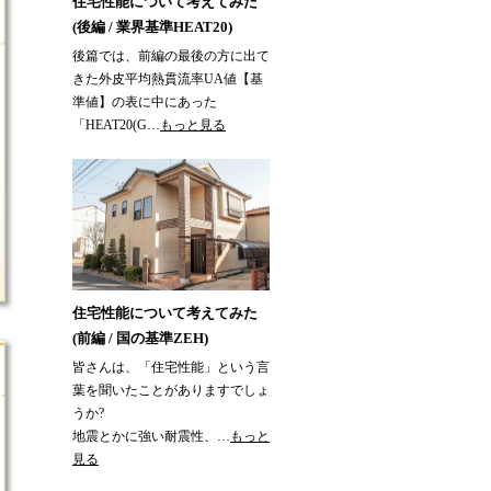
住宅性能について考えてみた
(後編 / 業界基準HEAT20)
後篇では、前編の最後の方に出て
きた外皮平均熱貫流率UA値【基
準値】の表に中にあった
「HEAT20(G…
もっと見る
住宅性能について考えてみた
(前編 / 国の基準ZEH)
皆さんは、「住宅性能」という言
葉を聞いたことがありますでしょ
うか?
地震とかに強い耐震性、…
もっと
見る