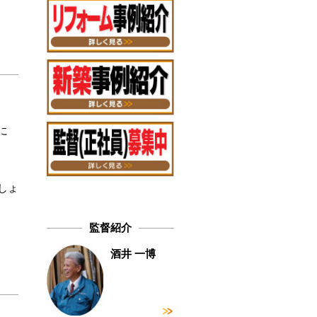
に
しょ
監督紹介
酒井 一博