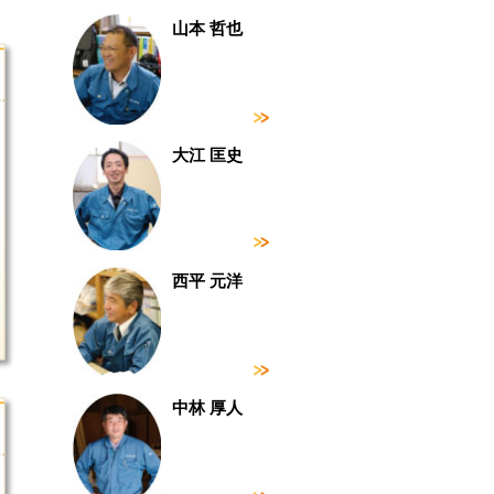
山本 哲也
大江 匡史
西平 元洋
中林 厚人